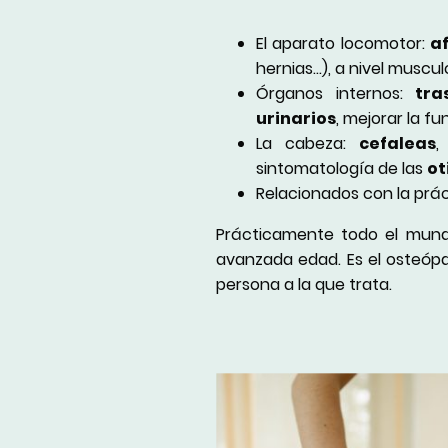
El aparato locomotor:
a
hernias...), a nivel musc
Órganos internos:
tra
urinarios
, mejorar la f
La cabeza:
cefaleas
sintomatología de las
ot
Relacionados con la prác
Prácticamente todo el mund
avanzada edad. Es el osteópa
persona a la que trata.