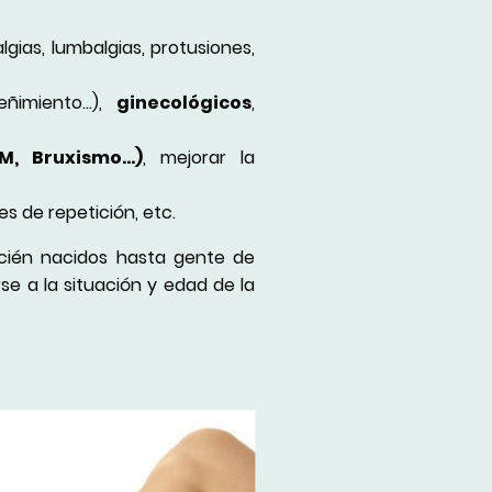
lgias, lumbalgias, protusiones,
ñimiento...),
ginecológicos
,
, Bruxismo...)
, mejorar la
nes de repetición, etc.
cién nacidos hasta gente de
e a la situación y edad de la