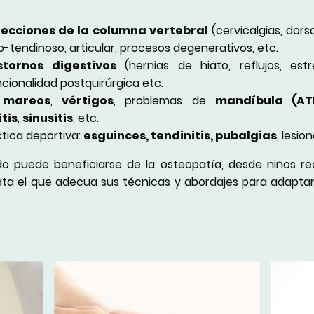
fecciones de la columna vertebral
(cervicalgias, dorsa
ulo-tendinoso, articular, procesos degenerativos, etc.
stornos digestivos
(hernias de hiato, reflujos, estre
uncionalidad postquirúrgica etc.
,
mareos
,
vértigos
, problemas de
mandíbula (ATM
itis
,
sinusitis
, etc.
tica deportiva:
esguinces, tendinitis, pubalgias
, lesio
o puede beneficiarse de la osteopatía, desde niños re
ta el que adecua sus técnicas y abordajes para adaptars