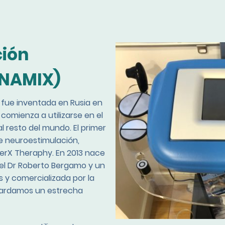
ión
YNAMIX)
 fue inventada en Rusia en
0 comienza a utilizarse en el
l resto del mundo. El primer
de neuroestimulación,
nterX Theraphy. En 2013 nace
del Dr Roberto Bergamo y un
s y comercializada por la
uardamos un estrecha